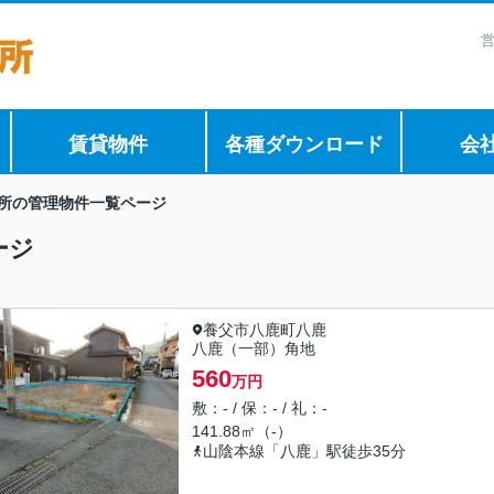
営
賃貸物件
各種ダウンロード
会
所の管理物件一覧ページ
ージ
養父市八鹿町八鹿
八鹿（一部）角地
560
万円
敷：- / 保：- / 礼：-
141.88㎡（-）
山陰本線「八鹿」駅徒歩35分