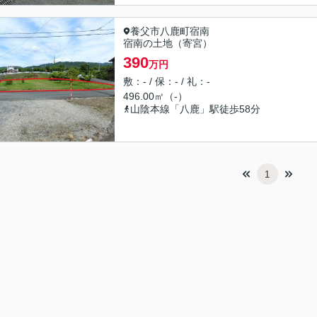
養父市八鹿町宿南
宿南の土地（寄宮）
390
万円
敷：- / 保：- / 礼：-
496.00㎡（-）
山陰本線「八鹿」駅徒歩58分
1