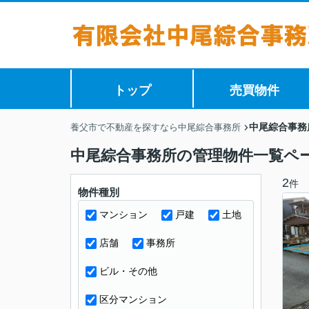
トップ
売買物件
中尾綜合事務
養父市で不動産を探すなら中尾綜合事務所
中尾綜合事務所の管理物件一覧ペ
2
件
物件種別
マンション
戸建
土地
店舗
事務所
ビル・その他
区分マンション