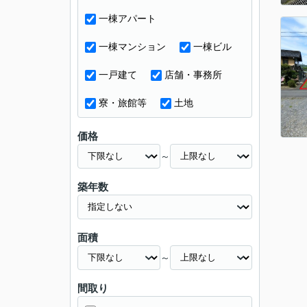
一棟アパート
一棟マンション
一棟ビル
一戸建て
店舗・事務所
寮・旅館等
土地
価格
～
築年数
面積
～
間取り