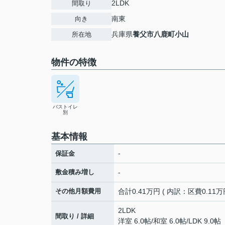
2LDK
間取り
南東
向き
兵庫県
養父市
八鹿町小山
所在地
物件の特徴
バストイレ
別
基本情報
-
保証金
敷金積み増し
-
その他月額費用
合計0.41万円 ( 内訳：区費0.11万
2LDK
間取り / 詳細
洋室 6.0帖
/
和室 6.0帖
/
LDK 9.0帖