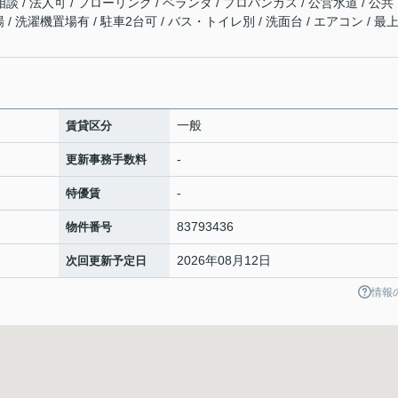
談 / 法人可 / フローリング / ベランダ / プロパンガス / 公営水道 / 公共
場 / 洗濯機置場有 / 駐車2台可 / バス・トイレ別 / 洗面台 / エアコン / 最
一般
賃貸区分
-
更新事務手数料
-
特優賃
83793436
物件番号
2026年08月12日
次回更新予定日
情報