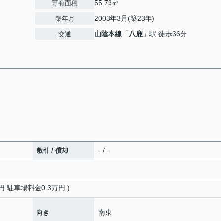
55.73㎡
専有面積
2003年3月(築23年)
築年月
山陰本線
「
八鹿
」駅 徒歩36分
交通
- / -
敷引 / 償却
円 駐車場料金0.3万円 )
南東
向き