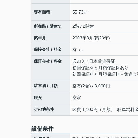
55.73㎡
専有面積
2階 / 2階建
所在階 / 階建て
2003年3月(築23年)
築年月
保険会社 / 料金
有 / -
保証会社 / 料金
必加入 / 日本賃貸保証
初回保証料と月額保証料あり
初回保証料と月額保証料＋集送金
駐車場 / 月額
空有(2台) / 3,000円
空家
現況
その他条件
区費:1,100円（月額） 駐車場料金
設備条件