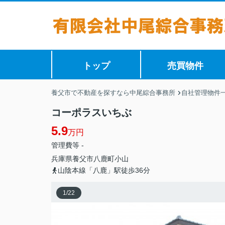
トップ
売買物件
養父市で不動産を探すなら中尾綜合事務所
自社管理物件
コーポラスいちぶ
5.9
万円
管理費等 -
兵庫県
養父市
八鹿町小山
山陰本線「八鹿」駅徒歩36分
1
/
22